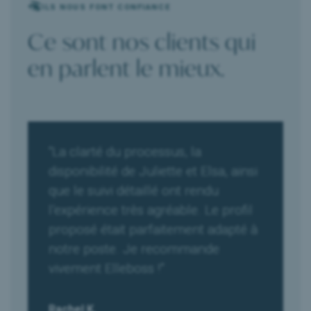
ILS NOUS FONT CONFIANCE
Ce sont nos clients qui
en parlent le mieux.
“La clarté du processus, la
disponibilité de Juliette et Elsa, ainsi
que le suivi détaillé ont rendu
l’expérience très agréable. Le profil
proposé était parfaitement adapté à
notre poste. Je recommande
vivement Elleboss !”
Rachel K.