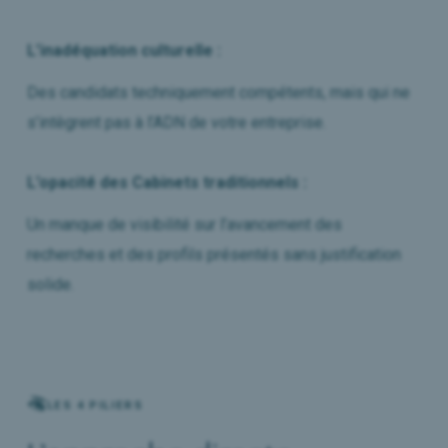
L’inadéquation culturelle :
Des candidats techniquement compétents, mais qui ne
s’intègrent pas à l’ADN de votre entreprise.
L’opacité des Cabinets traditionnels :
Un manque de visibilité sur l’avancement des
recherches et des profils présentés sans justification
solide.
LES 4 PILIERS