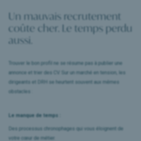
Un mauvais recrutement
coûte cher. Le temps perdu
aussi.
Trouver le bon profil ne se résume pas à publier une
annonce et trier des CV. Sur un marché en tension, les
dirigeants et DRH se heurtent souvent aux mêmes
obstacles :
Le manque de temps :
Des processus chronophages qui vous éloignent de
votre cœur de métier.