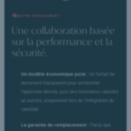
NOTRE ENGAGEMENT
Une collaboration basée
sur la performance et la
sécurité.
Un modèle économique juste :
Un forfait de
lancement transparent pour enclencher
l’approche directe, puis des honoraires calculés
au succès, uniquement lors de l’intégration du
candidat.
La garantie de remplacement :
Parce que