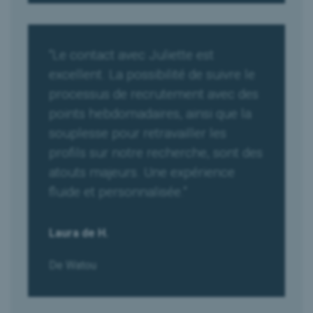
“Le contact avec Juliette est
excellent. La possibilité de suivre le
processus de recrutement avec des
points hebdomadaires, ainsi que la
souplesse pour retravailler les
profils sur notre recherche, sont des
atouts majeurs. Une expérience
fluide et personnalisée.”
Laura de H.
De Watou