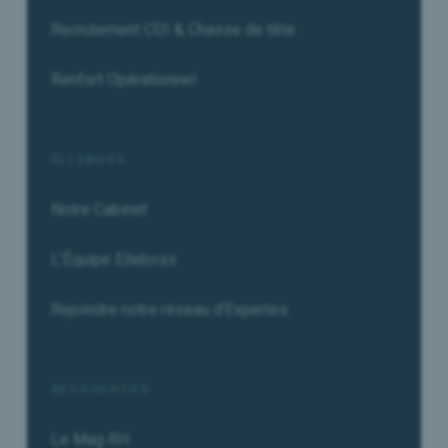
Recrutement CDI & Chasse de tête
Renfort Opérationnel
ELLEBOSS
Notre Cabinet
L'Équipe Elleboss
Rejoindre notre réseau d'Expertes
RESSOURCES
Le Mag RH