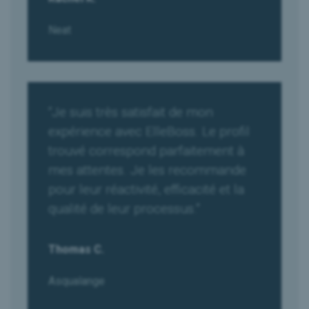
Neat
“Je suis très satisfait de mon
expérience avec ElleBoss. Le profil
trouvé correspond parfaitement à
mes attentes. Je les recommande
pour leur réactivité, efficacité et la
qualité de leur processus.”
Thomas C.
Asqualange