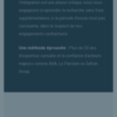
l’intégration est une phase critique, nous nous
engageons à reprendre la recherche sans frais
supplémentaires si la période d’essai n’est pas
concluante, dans le respect de nos
engagements contractuels.
Une méthode éprouvée :
Plus de 20 ans
d’expertise cumulée et la confiance d’acteurs
majeurs comme AXA, Le Parisien ou Safran
Group.