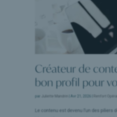
Créateur de conte
bon profil pour vo
par
Juliette Mandrin
|
Avr 21, 2026
|
Renfort Opéra
Le contenu est devenu l’un des piliers