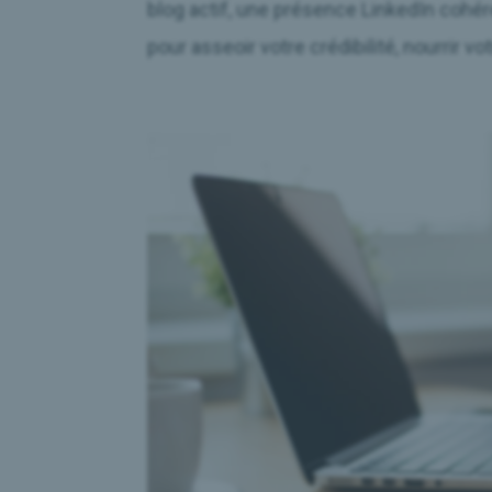
blog actif, une présence LinkedIn cohér
pour asseoir votre crédibilité, nourrir v