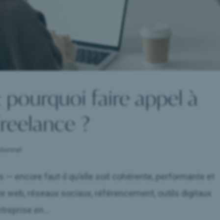
 : pourquoi faire appel à
reelance ?
tionnel
us — encore faut-il qu’elle soit cohérente, performante et
te web, réseaux sociaux, référencement, outils digitaux
treprise en...