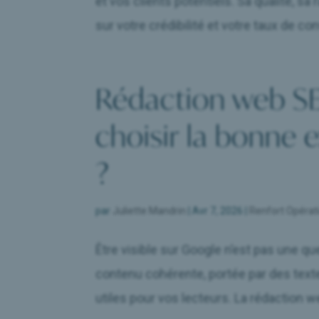
et vos clients potentiels. Sa qualité, sa
sur votre crédibilité et votre taux de con
Rédaction web S
choisir la bonne e
?
par
Juliette Mandrin
|
Avr 7, 2026
|
Renfort Opérat
Être visible sur Google n’est pas une qu
contenu cohérente, portée par des text
utiles pour vos lecteurs. La rédaction w