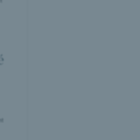
t
é
nt