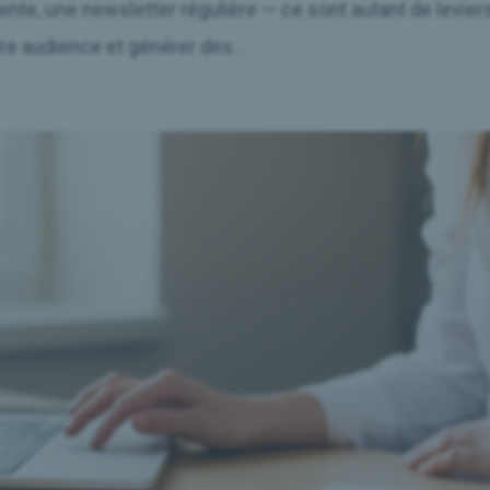
ente, une newsletter régulière — ce sont autant de levier
otre audience et générer des...