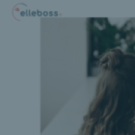
SOLUTIONS RH
Conseil & Structuration RH
Recrutement & Chasse de tête
Renfort Opérationnel
ELLEBOSS
Notre Cabinet