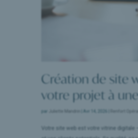
Création de site 
votre projet à un
par
Juliette Mandrin
|
Avr 14, 2026
|
Renfort Opéra
Votre site web est votre vitrine digital