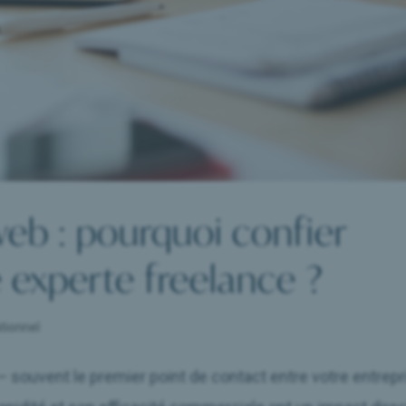
web : pourquoi confier
e experte freelance ?
tionnel
e — souvent le premier point de contact entre votre entrep