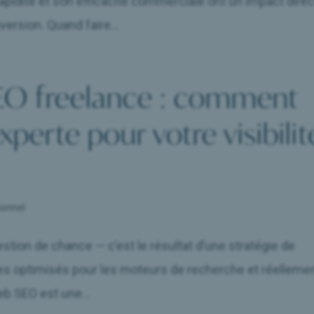
 rapidité et son efficacité commerciale ont un impact direc
version. Quand faire...
EO freelance : comment
xperte pour votre visibilit
ionnel
estion de chance — c’est le résultat d’une stratégie de
es optimisés pour les moteurs de recherche et réelleme
eb SEO est une...