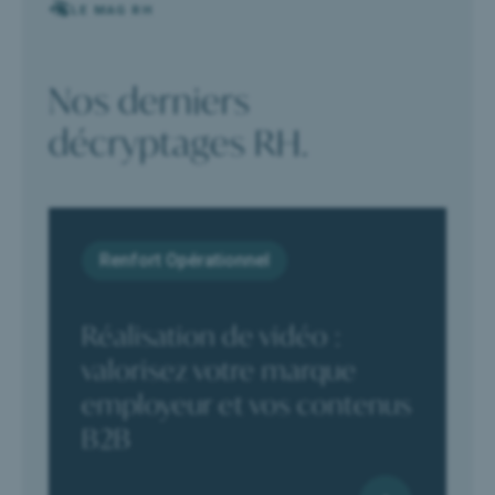
LE MAG RH
Nos derniers
décryptages RH.
Renfort Opérationnel
Réalisation de vidéo :
valorisez votre marque
employeur et vos contenus
B2B