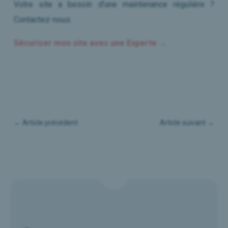
Votre site a besoin d’une maintenance régulière ?
Contactez-nous.
Sécuriser mon site avec une Experte →
←
Article précédent
Article suivant
→