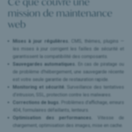
Ce que couvre une
mission de maintenance
web
Mises à jour régulières.
CMS, thèmes, plugins —
les mises à jour corrigent les failles de sécurité et
garantissent la compatibilité des composants.
Sauvegardes automatiques.
En cas de piratage ou
de problème d’hébergement, une sauvegarde récente
est votre seule garantie de restauration rapide.
Monitoring et sécurité.
Surveillance des tentatives
d’intrusion, SSL, protection contre les malwares.
Corrections de bugs.
Problèmes d’affichage, erreurs
404, formulaires défaillants, lenteurs.
Optimisation des performances.
Vitesse de
chargement, optimisation des images, mise en cache.