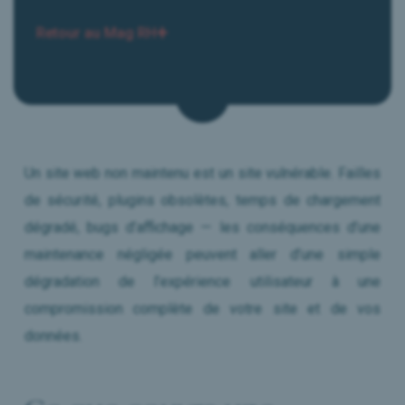
Le Mag RH
Retour au Mag RH
Presse & Médias
Nous contacter
Réserver mon Diagnostic
Un site web non maintenu est un site vulnérable. Failles
de sécurité, plugins obsolètes, temps de chargement
dégradé, bugs d’affichage — les conséquences d’une
maintenance négligée peuvent aller d’une simple
dégradation de l’expérience utilisateur à une
compromission complète de votre site et de vos
données.