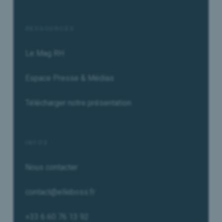
RESSOURCES
Le Mag RH
Espace Presse & Médias
Télécharger notre présentation
INFOS
Nous contacter
contact@elleboss.fr
+33 6 60 76 13 92