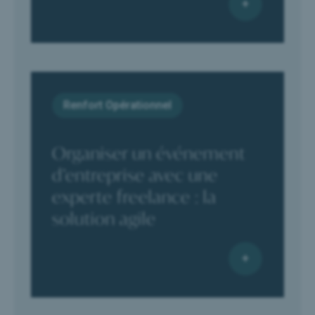
Renfort Opérationnel
Organiser un événement
d’entreprise avec une
experte freelance : la
solution agile