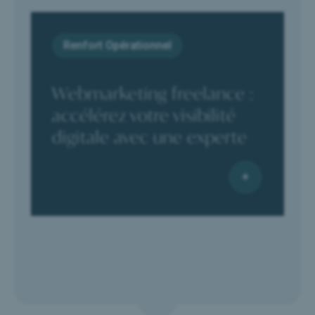
Renfort Opérationnel
Webmarketing freelance :
accélérez votre visibilité
digitale avec une experte