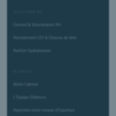
SOLUTIONS RH
Conseil & Structuration RH
Recrutement CDI & Chasse de tête
Renfort Opérationnel
ELLEBOSS
Notre Cabinet
L'Équipe Elleboss
Rejoindre notre réseau d'Expertes