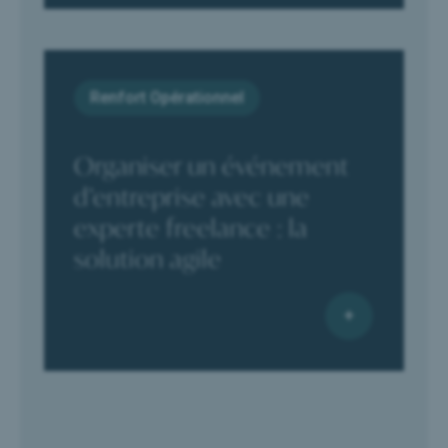
Renfort Opérationnel
Organiser un événement
d’entreprise avec une
experte freelance : la
solution agile