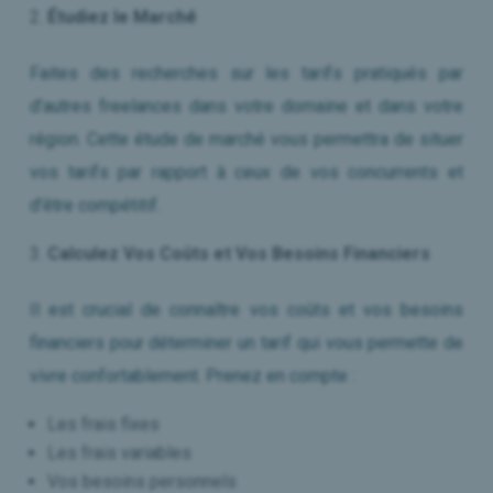
Étudiez le Marché
Faites des recherches sur les tarifs pratiqués par
d’autres freelances dans votre domaine et dans votre
région. Cette étude de marché vous permettra de situer
vos tarifs par rapport à ceux de vos concurrents et
d’être compétitif.
Calculez Vos Coûts et Vos Besoins Financiers
Il est crucial de connaître vos coûts et vos besoins
financiers pour déterminer un tarif qui vous permette de
vivre confortablement. Prenez en compte :
Les frais fixes
Les frais variables
Vos besoins personnels