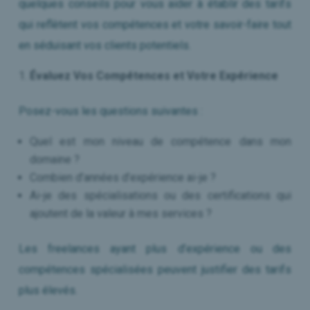
quelques conseils pour vous aider à établir des tarifs
qui reflètent vos compétences et votre savoir-faire tout
en séduisant vos clients potentiels.
Évaluez Vos Compétences et Votre Expérience
Posez-vous les questions suivantes :
Quel est mon niveau de compétence dans mon
domaine ?
Combien d’années d’expérience ai-je ?
Ai-je des spécialisations ou des certifications qui
ajoutent de la valeur à mes services ?
Les freelances ayant plus d’expérience ou des
compétences spécialisées peuvent justifier des tarifs
plus élevés.