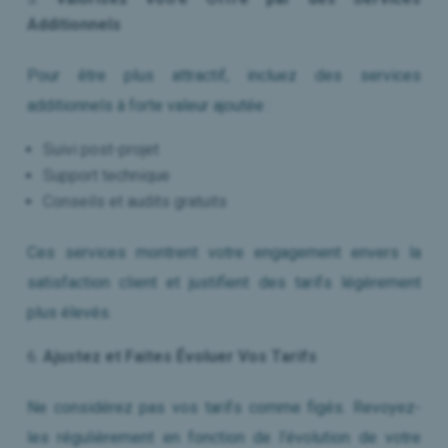
Additionnels
Pour être plus attractif, incluez des services
additionnels à forte valeur ajoutée :
Suivi post-projet
Support technique
Conseils et audits gratuits
Ces services montrent votre engagement envers la
satisfaction client et justifient des tarifs légèrement
plus élevés.
Ajustez et Faites Évoluer Vos Tarifs
Ne considérez pas vos tarifs comme figés. Revoyez-
les régulièrement en fonction de l’évolution de votre