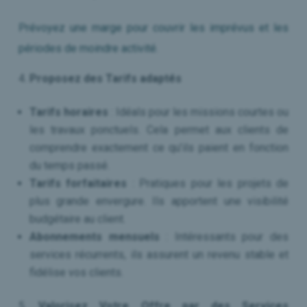
Prévoyez une marge pour couvrir les imprévus et les
périodes de moindre activité.
Proposez des Tarifs adaptés
Tarifs horaires
: Idéals pour les missions courtes ou
les travaux ponctuels. Cela permet aux clients de
comprendre exactement ce qu’ils paient en fonction
du temps passé.
Tarifs forfaitaires
: Pratiques pour les projets de
plus grande envergure. Ils apportent une visibilité
budgétaire au client.
Abonnements mensuels
: Intéressants pour des
services récurrents, ils assurent un revenu stable et
fidélise vos clients.
Valorisez Votre Offre par des Services