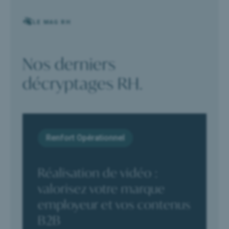
LE MAG RH
Nos derniers
décryptages RH.
Renfort Opérationnel
Réalisation de vidéo :
valorisez votre marque
employeur et vos contenus
B2B