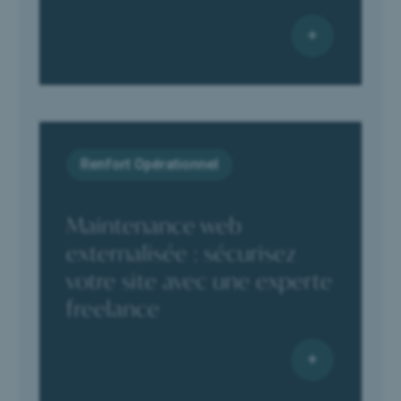
Renfort Opérationnel
Maintenance web
externalisée : sécurisez
votre site avec une experte
freelance