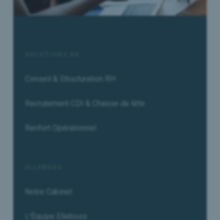
SOLUTIONS RH
Conseil & Structuration RH
Recrutement CDI & Chasse de tête
Renfort Opérationnel
ELLEBOSS
Notre Cabinet
L'Équipe Elleboss