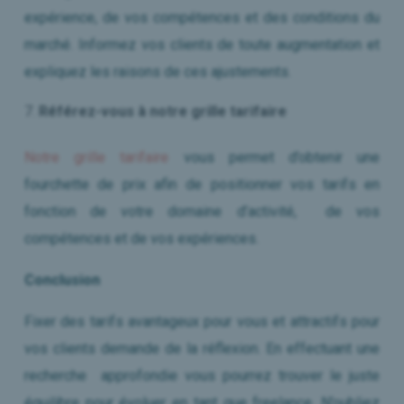
expérience, de vos compétences et des conditions du
marché. Informez vos clients de toute augmentation et
expliquez les raisons de ces ajustements.
Référez-vous à notre grille tarifaire
Notre grille tarifaire
vous permet d’obtenir une
fourchette de prix afin de positionner vos tarifs en
fonction de votre domaine d’activité, de vos
compétences et de vos expériences.
Conclusion
Fixer des tarifs avantageux pour vous et attractifs pour
vos clients demande de la réflexion. En effectuant une
recherche approfondie vous pourrez trouver le juste
équilibre pour évoluer en tant que freelance. N’oubliez