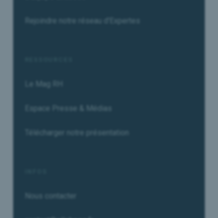
Rejoindre notre réseau d'Expertes
RESSOURCES
Le Mag RH
Espace Presse & Médias
Télécharger notre présentation
INFOS
Nous contacter