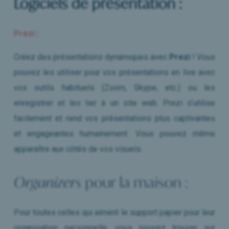
Logiciels de présentation :
Prezi
:
Créez des présentations dynamiques avec
Prezi
! Vous
pouvez les utiliser pour vos présentations en live avec
vos outils habituels (Zoom, Skype, etc.) ou les
enregistrer et les lier à un site web. Prezi s’utilise
facilement et rend vos présentations plus captivantes
et engageantes humainement. Vous pouvez même
apparaître aux côtés de vos visuels.
Organizers
pour la maison :
Pour toutes celles qui aiment le support papier pour leur
organisation personnelle, vous pouvez trouver sur