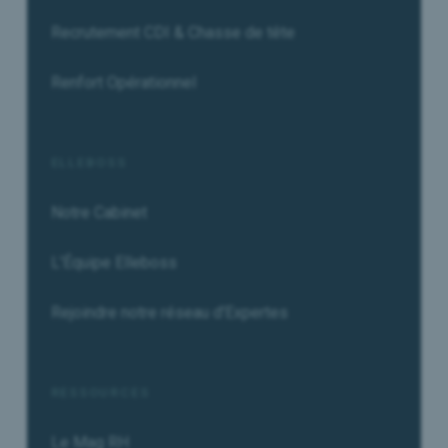
Recrutement CDI & Chasse de tête
Renfort Opérationnel
ELLEBOSS
Notre Cabinet
L'Équipe Elleboss
Rejoindre notre réseau d'Expertes
RESSOURCES
Le Mag RH