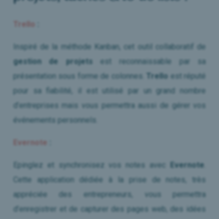
Trello
:
Inspiré de la méthode Kanban, cet outil collaboratif de
gestion de projets
est reconnaissable par sa
présentation sous forme de colonnes.
Trello
est réputé
pour sa fiabilité, il est utilisé par un grand nombre
d’entreprises mais vous permettra aussi de gérer vos
événements personnels.
Evernote
:
Epinglez et synchronisez vos notes avec
Evernote
.
Cette application dédiée à la prise de notes, très
appréciée des entrepreneurs, vous permettra
d’enregistrer et de capturer des pages web, des idées