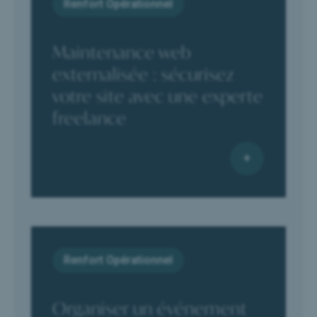
Renfort Opérationnel
Maintenance web
externalisée : sécurisez
votre site avec une experte
freelance
Renfort Opérationnel
Organiser un événement