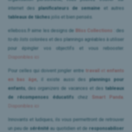
internet des
planificateurs de semaine
et autres
tableaux de tâches
jolis et bien pensés.
elleboss
.fr
aime les designs de
Bliss Collections
: des
to-do lists
colorées et des plannings agréables à utiliser
pour épingler vos objectifs et vous rebooster.
Disponibles ici
Pour celles qui doivent jongler entre
travail
et
enfants
en bas âge
, il existe aussi des
plannings pour
enfants
, des
organizers
de vacances et des
tableaux
de récompenses éducatifs
chez
Smart Panda
.
Disponibles ici
Innovants et ludiques, ils vous permettront de retrouver
un peu de
sérénité
au quotidien et de
responsabiliser