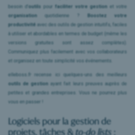
besoin d’
outils
pour
faciliter votre gestion
et votre
organisation
quotidienne ?
Boostez votre
productivité
avec des outils de gestion intuitifs, faciles
à utiliser et abordables en termes de budget (même les
versions gratuites sont assez complètes).
Communiquez plus facilement avec vos collaborateurs
et organisez en toute simplicité vos événements.
elleboss
.fr
recense ici quelques-uns des meilleurs
outils de gestion
ayant fait leurs preuves auprès de
petites et grandes entreprises. Vous ne pourrez plus
vous en passer !
Logiciels pour la gestion de
projets, tâches &
to-do lists
: