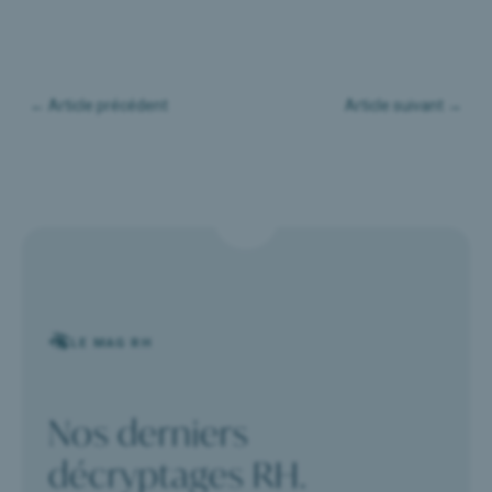
←
Article précédent
Article suivant
→
LE MAG RH
Nos derniers
décryptages RH.