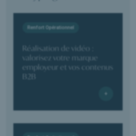
Renfort Opérationnel
Réalisation de vidéo :
valorisez votre marque
employeur et vos contenus
B2B