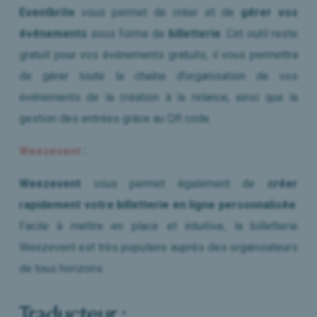
Eventbrite
vous permet de créer et de
gérer vos
événements
sous forme de
billetterie
. Cet outil reste
gratuit pour vos événements gratuits, il vous permettra
de gérer toute la chaîne d’organisation de vos
événements de la création à la relance, ainsi que la
gestion des entrées grâce au QR code.
Weezevent
:
Weezevent
vous permet également de
créer
rapidement votre billetterie en ligne personnalisée
.
Facile à mettre en place et intuitive, la billetterie
Weezevent est très populaire auprès des organisateurs
de tous horizons.
Traducteur :