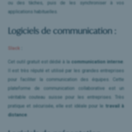
ou des tâches, puis de les synchroniser à vos
applications habituelles.
Logiciels de communication :
Slack
:
Cet outil gratuit est dédié à la
communication interne
.
Il est très réputé et utilisé par les grandes entreprises
pour faciliter la communication des équipes. Cette
plateforme de communication collaborative est un
véritable couteau suisse pour les entreprises. Très
pratique et sécurisée, elle est idéale pour le
travail à
distance
.