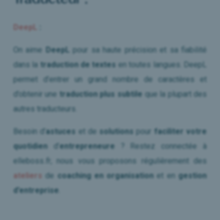
DeepL
:
On aime
DeepL
pour sa haute précision et sa fiabilité
dans la
traduction de textes
en toutes langues. DeepL
permet d’entrer un grand nombre de caractères et
d’obtenir une
traduction plus subtile
que la plupart des
autres traducteurs.
Besoin d’
astuces
et de
solutions
pour
faciliter votre
quotidien
d’
entrepreneure
? Restez connectée à
elleboss
.fr
, nous vous proposons régulièrement des
ateliers
de
coaching en organisation
et en
gestion
d’entreprise
.