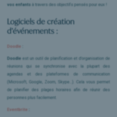
vos enfants
à travers des objectifs pensés pour eux !
Logiciels de création
d’événements :
Doodle
:
Doodle
est un outil de planification et d’organisation de
réunions qui se synchronise avec la plupart des
agendas et des plateformes de communication
(Microsoft, Google, Zoom, Skype…). Cela vous permet
de planifier des plages horaires afin de réunir des
personnes plus facilement.
Eventbrite
: