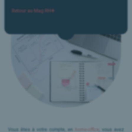
Le Mag RH
Retour au Mag RH
Presse & Médias
Nous contacter
Réserver mon Diagnostic
Vous êtes à votre compte, en
home-office
, vous avez