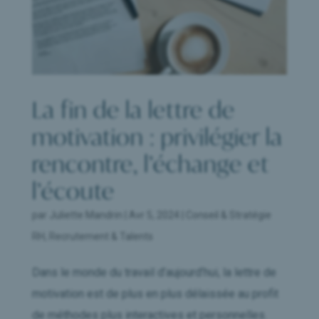
La fin de la lettre de
motivation : privilégier la
rencontre, l’échange et
l’écoute
par
Juliette Mandrin
|
Avr 5, 2024
|
Conseil & Stratégie
RH
,
Recrutement & Talents
Dans le monde du travail d’aujourd’hui, la lettre de
motivation est de plus en plus délaissée au profit
de méthodes plus interactives et personnelles.