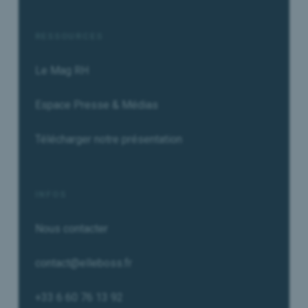
RESSOURCES
Le Mag RH
Espace Presse & Médias
Télécharger notre présentation
INFOS
Nous contacter
contact@elleboss.fr
+33 6 60 76 13 92