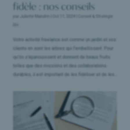
fidèle : nos conseils
par
Juliette Mandrin
|
Oct 11, 2024
|
Conseil & Stratégie
RH
Votre activité freelance est comme un jardin et vos
clients en sont les arbres qui l’embellissent. Pour
qu’ils s’épanouissent et donnent de beaux fruits
telles que des missions et des collaborations
durables, il est important de les fidéliser et de les...