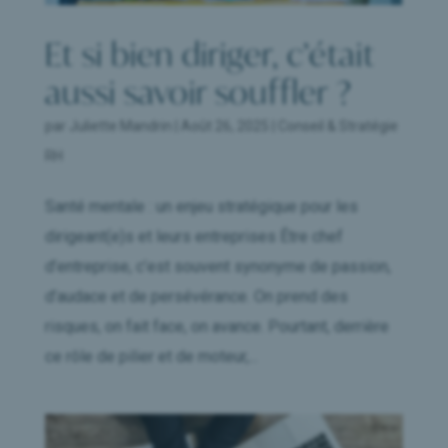
Et si bien diriger, c’était
aussi savoir souffler ?
par
Juliette Mandrin
|
Août 26, 2025
|
Conseil & Stratégie
RH
Santé mentale : un enjeu stratégique pour les
dirigeant(e)s et leurs entreprises Être chef
d’entreprise, c’est souvent synonyme de passion,
d’audace et de persévérance. On prend des
risques, on fait face, on avance. Pourtant, derrière
ce rôle de pilier et de moteur,...