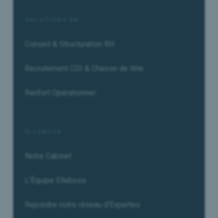
SOLUTIONS RH
Conseil & Structuration RH
Recrutement CDI & Chasse de tête
Renfort Opérationnel
ELLEBOSS
Notre Cabinet
L'Équipe Elleboss
Rejoindre notre réseau d'Expertes