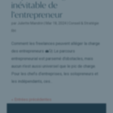
inévitable de
l’entrepreneur
par
Juliette Mandrin
|
Mar 18, 2024
|
Conseil & Stratégie
RH
Comment les freelances peuvent alléger la charge
des entrepreneurs 💼🚀 Le parcours
entrepreneurial est parsemé d’obstacles, mais
aucun n’est aussi universel que le pic de charge.
Pour les chefs d’entreprises, les solopreneurs et
les indépendants, ces...
« Entrées précédentes