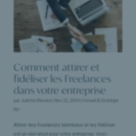
Comment attirer et
fidéliser les Freelances
dans votre entreprise
par
Juliette Mandrin
|
Nov 22, 2024
|
Conseil & Stratégie
RH
Attirer des freelances talentueux et les fidéliser
est un réel atout pour votre entreprise. Voici