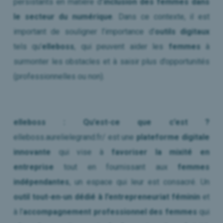
persistants en matière d’
inclusion des femmes dans
le secteur du numérique
. Dans ce contexte, il est
important de souligner l’importance d’
outils digitaux
tels qu’
elleboss
, qui peuvent aider les
femmes
à
surmonter les obstacles et à saisir plus d’opportunités
(professionnelles ou non).
elleboss : Qu’est-ce que c’est ?
elleboss.aurelielegrand.fr/ est une
plateforme digitale
innovante
qui vise à
favoriser la mixité en
entreprise
tout en fournissant aux
femmes
indépendantes
, un espace qui leur est consacré. Un
outil tout-en-un dédié à l’entrepreneuriat féminin
et
à l’
accompagnement professionnel des femmes
qui