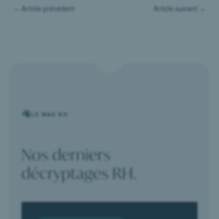
←
Article précédent
Article suivant
→
LE MAG RH
Nos derniers
décryptages RH.