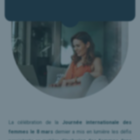
Le Mag RH
Presse & Médias
Nous contacter
Réserver mon Diagnostic
La célébration de la
Journée internationale des
femmes le 8 mars
dernier a mis en lumière les défis