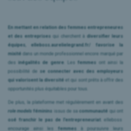
En mettant en relation des femmes entrepreneures
et des entreprises
qui cherchent à
diversifier leurs
équipes
,
elleboss.aurelielegrand.fr/ favorise la
mixité
dans un monde professionnel encore marqué par
des
inégalités de genre
. Les
femmes
ont ainsi la
possibilité de
se connecter avec des employeurs
qui valorisent la diversité
et qui sont prêts à offrir des
opportunités plus équitables pour tous.
De plus, la plateforme met régulièrement en avant des
role models
féminins
issus de sa
communauté
qui ont
osé franchir le pas de l’entrepreneuriat
. elleboss
encourage ainsi les
femmes
à poursuivre leurs