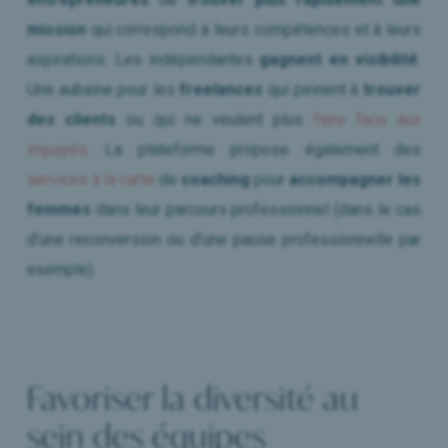
mission
qui correspond à leurs compétences et à leurs
aspirations. Les indépendantes
gagnent en visibilité
.
Une aubaine pour les
freelances
qui peinent à
trouver
des clients
ou qui ne veulent plus
faire face aux
impayés
. La plateforme propose également des
services à la carte
de
coaching
pour
accompagner les
femmes
dans leur parcours professionnel (dans le cas
d’une reconversion ou d’une pause professionnelle par
exemple).
Favoriser la diversité au
sein des équipes