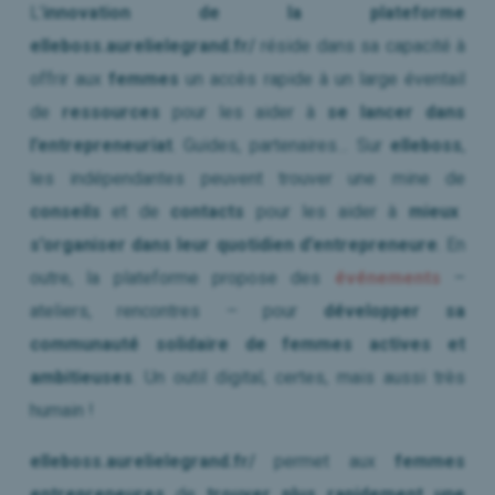
L’
innovation de la plateforme
elleboss.aurelielegrand.fr/
réside dans sa capacité à
offrir aux
femmes
un accès rapide à un large éventail
de
ressources
pour les aider à
se lancer dans
l’entrepreneuriat
. Guides, partenaires… Sur
elleboss
,
les indépendantes peuvent trouver une mine de
conseils
et de
contacts
pour les aider à
mieux
s’organiser dans leur quotidien
d’entrepreneure
. En
outre, la plateforme propose des
événements
–
ateliers, rencontres – pour
développer sa
communauté solidaire de femmes actives et
ambitieuses
. Un outil digital, certes, mais aussi très
humain !
elleboss.aurelielegrand.fr/
permet aux
femmes
entrepreneures
de
trouver plus rapidement une