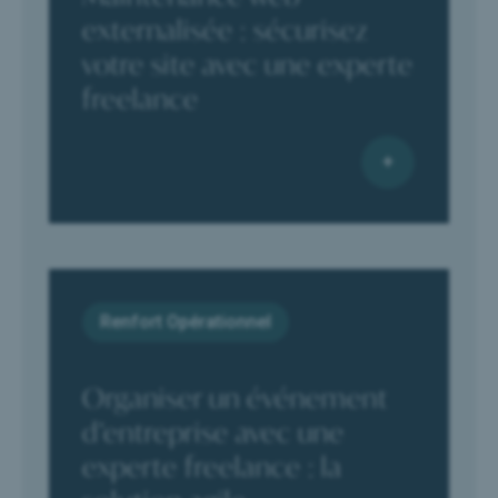
externalisée : sécurisez
votre site avec une experte
freelance
Renfort Opérationnel
Organiser un événement
d’entreprise avec une
experte freelance : la