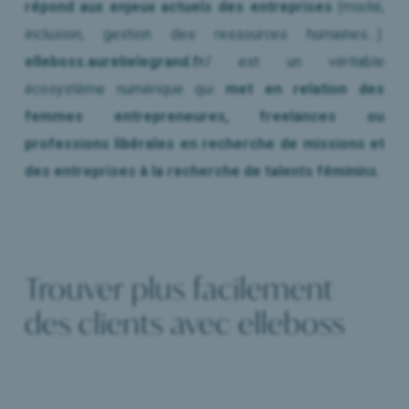
répond aux enjeux actuels des entreprises
(mixité,
inclusion, gestion des ressources humaines…).
elleboss.aurelielegrand.fr/
est un véritable
écosystème numérique qui
met en relation des
femmes entrepreneures, freelances ou
professions libérales en recherche de missions et
des entreprises à la recherche de talents féminins
.
Trouver plus facilement
des clients avec elleboss