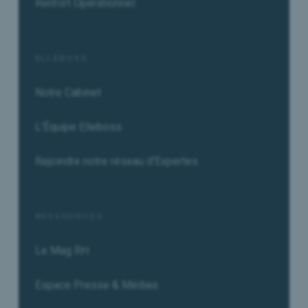
Renfort Opérationnel
ELLEBOSS
Notre Cabinet
L'Équipe Elleboss
Rejoindre notre réseau d'Expertes
RESSOURCES
Le Mag RH
Espace Presse & Médias