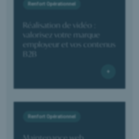
Renfort Opérationnel
Réalisation de vidéo :
valorisez votre marque
employeur et vos contenus
B2B
Renfort Opérationnel
Maintenance web