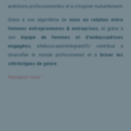
ambitions professionnelles et à s’inspirer mutuellement.
Grâce à son algorithme de
mise en relation entre
femmes entrepreneures & entreprises
, et grâce à
son
équipe de femmes et d’ambassadrices
engagées
, elleboss.aurelielegrand.fr/ contribue à
diversifier le monde professionnel et à
briser les
stéréotypes de genre
.
Rejoignez-nous !