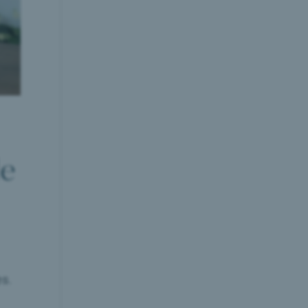
le
es.