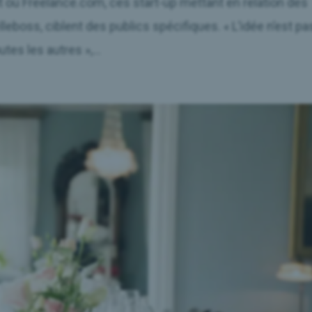
ou Freelance.com, ces start-up mettant en relation des
lleboss, ciblent des publics spécifiques. « L’idée n’est pa
tes les autres »,...