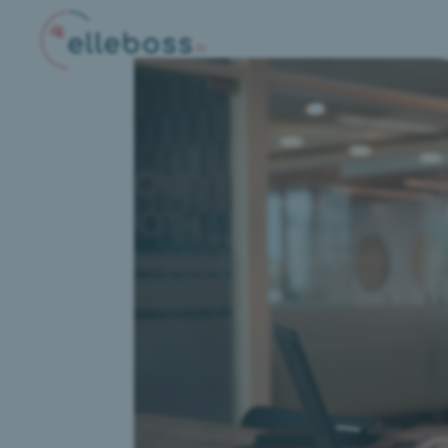
SOLUTIONS RH
Conseil & Structuration RH
Recrutement & Chasse de tête
Renfort Opérationnel
ELLEBOSS
Notre Cabinet