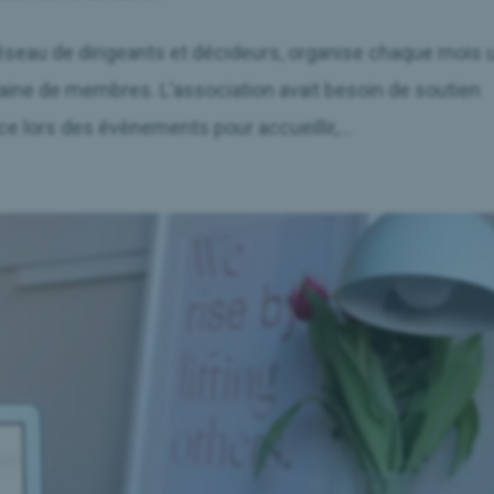
réseau de dirigeants et décideurs, organise chaque mois 
ine de membres. L’association avait besoin de soutien
e lors des évènements pour accueillir,...