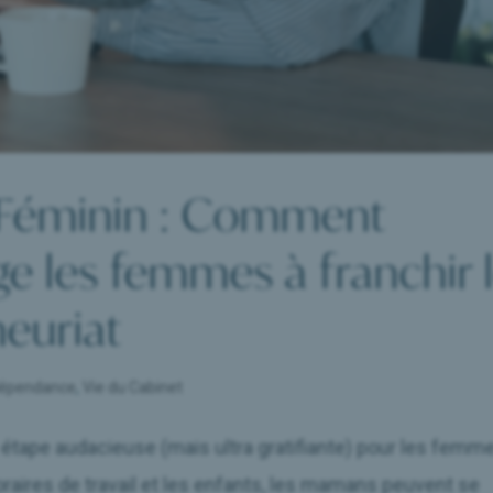
 Féminin : Comment
e les femmes à franchir 
neuriat
ndépendance
,
Vie du Cabinet
étape audacieuse (mais ultra gratifiante) pour les femm
horaires de travail et les enfants, les mamans peuvent se