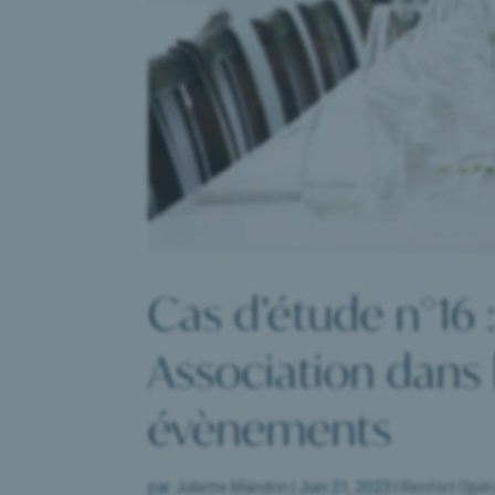
Cas d’étude n°16
Association dans 
évènements
par
Juliette Mandrin
|
Juin 21, 2023
|
Renfort Opér