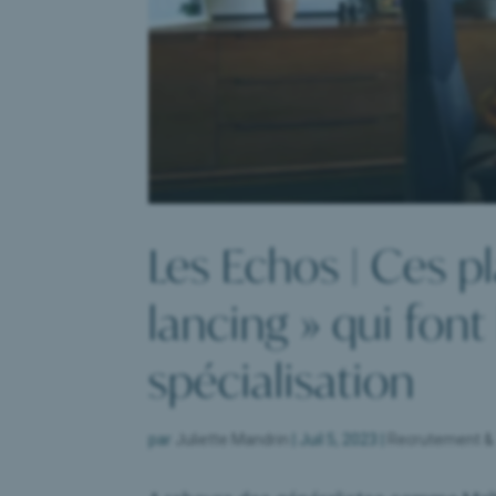
Les Echos | Ces p
lancing » qui font
spécialisation
par
Juliette Mandrin
|
Juil 5, 2023
|
Recrutement & 