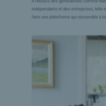
A rebours des généralistes comme Malt 
indépendants et des entreprises, telle e
faire une plateforme qui ressemble à tou