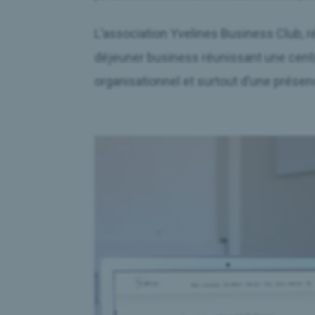
L’association Yvelines Business Club, 
déjeuner business réunissant une centa
organisationnel et surtout d’une présenc