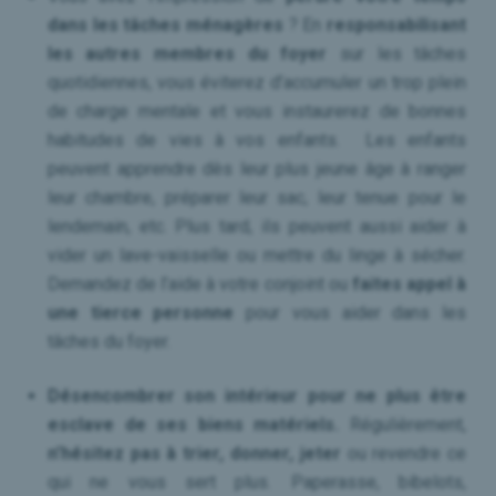
dans les tâches ménagères
? En
responsabilisant
les autres membres du foyer
sur les tâches
quotidiennes, vous éviterez d’accumuler un trop plein
de charge mentale et vous instaurerez de bonnes
habitudes de vies à vos enfants. Les enfants
peuvent apprendre dès leur plus jeune âge à ranger
leur chambre, préparer leur sac, leur tenue pour le
lendemain, etc. Plus tard, ils peuvent aussi aider à
vider un lave-vaisselle ou mettre du linge à sécher.
Demandez de l’aide à votre conjoint ou
faites appel à
une tierce personne
pour vous aider dans les
tâches du foyer.
Désencombrer son intérieur
pour ne plus être
esclave de ses biens matériels.
Régulièrement,
n’hésitez pas à trier, donner, jeter
ou revendre ce
qui ne vous sert plus. Paperasse, bibelots,