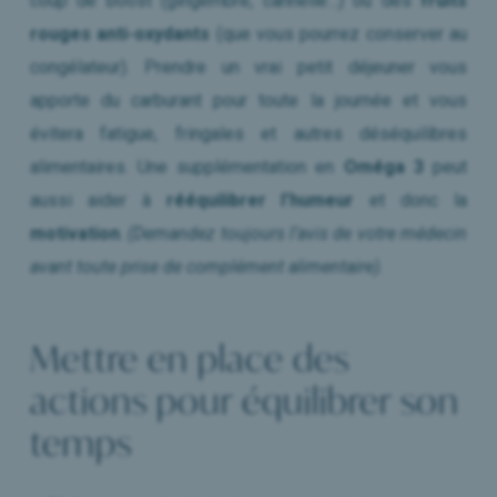
coup de boost (gingembre, cannelle…) ou des
fruits
rouges anti-oxydants
(que vous pourrez conserver au
congélateur). Prendre un vrai petit déjeuner vous
apporte du carburant pour toute la journée et vous
évitera fatigue, fringales et autres déséquilibres
alimentaires. Une supplémentation en
Oméga 3
peut
aussi aider à
rééquilibrer l’humeur
et donc la
motivation
.
(Demandez toujours l’avis de votre médecin
avant toute prise de complément alimentaire).
Mettre en place des
actions pour équilibrer son
temps