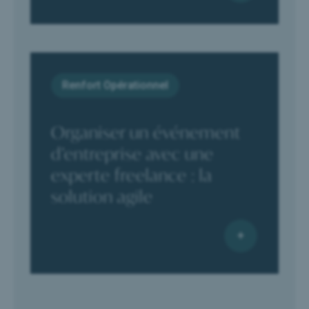
Renfort Opérationnel
Organiser un événement
d’entreprise avec une
experte freelance : la
solution agile