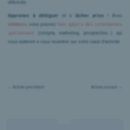
déborder.
Apprenez à déléguer
et à
lâcher prise
! Avec
elleboss
, vous pouvez
faire appel à des compétences
spécialisées
(compta, marketing, prospection…) qui
vous aideront à vous recentrer sur votre cœur d’activité.
←
Article précédent
Article suivant
→