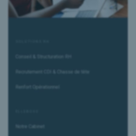
SOLUTIONS RH
Conseil & Structuration RH
Recrutement CDI & Chasse de tête
Renfort Opérationnel
ELLEBOSS
Notre Cabinet