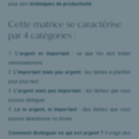
pour ses t
echniques de productivité
.
Cette matrice se caractérise
par 4 catégories :
1.
L’urgent et important :
ce que l’on doit traiter
immédiatement
2.
L’important mais pas urgent :
les tâches à planifier
pour plus tard
3.
L’urgent mais pas important :
les tâches que vous
pouvez déléguer
4.
Le ni urgent, ni important :
des tâches que vous
pouvez abandonner ou limiter
Comment distinguer ce qui est urgent ?
Il s’agit des