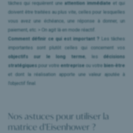
tâches qui requièrent une
attention immédiate
et qui
doivent être traitées au plus vite, celles pour lesquelles
vous avez une échéance, une réponse à donner, un
paiement, etc. > On agit là en mode réactif.
Comment définir ce qui est important ?
Les tâches
importantes sont plutôt celles qui concernent vos
objectifs sur le long terme
, les
décisions
stratégiques
pour votre
entreprise
ou votre
bien-être
et dont la réalisation apporte une valeur ajoutée à
l’objectif final.
Nos astuces pour utiliser la
matrice d’Eisenhower ?