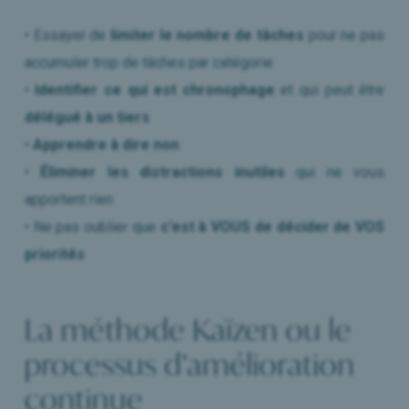
• Essayer de
limiter le nombre de tâches
pour ne pas
accumuler trop de tâches par catégorie
•
Identifier ce qui est chronophage
et qui peut être
délégué à un tiers
•
Apprendre à dire non
•
Éliminer les distractions inutiles
qui ne vous
apportent rien
• Ne pas oublier que
c’est à VOUS de décider de VOS
priorités
La méthode Kaïzen ou le
processus d’amélioration
continue