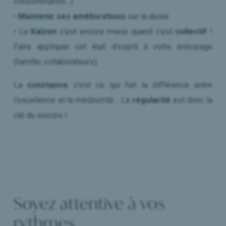
consommation…)
•
Maintenir ses améliorations
sur la durée
• Le
Kaïzen
c’est encore mieux quand c’est
collectif
!
Faire appliquer cet état d’esprit à votre entourage
(famille, collaborateurs).
La
constance
, c’est ce qui fait la différence entre
l’excellence et la médiocrité… La
régularité
est donc la
clé du succès !
Soyez attentive à vos
rythmes