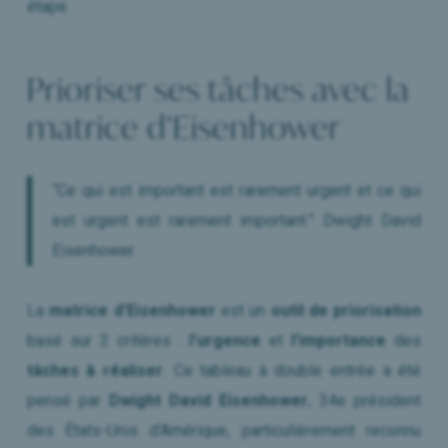
étape.
Prioriser ses tâches avec la
matrice d’Eisenhower
“Ce qui est important est rarement urgent et ce qui
est urgent est rarement important.” Dwight David
Eisenhower.
La
matrice d’Eisenhower
est un
outil de priorisation
basé sur 2 critères :
l’urgence
et
l’importance
des
tâches à réaliser
. Ce tableau à double entrée a été
pensé par
Dwight David Eisenhower
, 34e président
des États-Unis d’Amérique, particulièrement reconnu