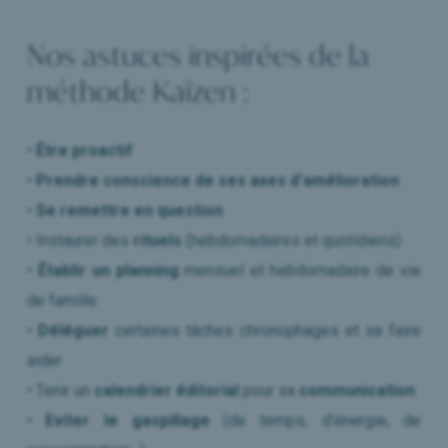
Nos astuces inspirées de la
méthode Kaïzen :
•
Être proactif
•
Prendre conscience de ses axes d’amélioration
•
Se remettre en question
• Instaurer des
rituels
(hebdomadaires et quotidiens)
•
Établir un planning
mensuel et hebdomadaire de vie
de famille
•
Déléguer
certaines tâches chronophages et se faire
aider
• Tenir un
calendrier éditorial
pour sa
communication
•
Eviter le gaspillage
(de temps, d’énergie, de