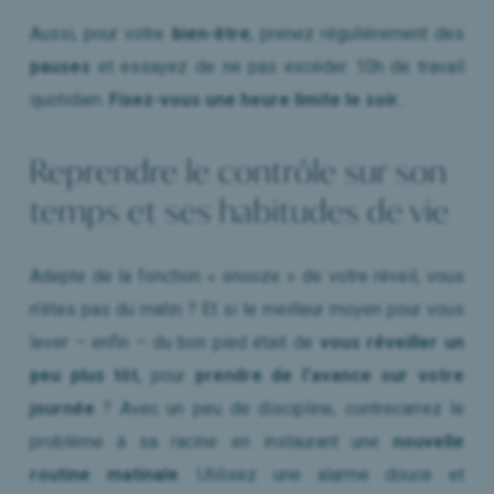
Aussi, pour votre
bien-être
, prenez régulièrement des
pauses
et essayez de ne pas excéder 10h de travail
quotidien.
Fixez-vous une heure limite le soir.
Reprendre le contrôle sur son
temps et ses habitudes de vie
Adepte de la fonction « snooze » de votre réveil, vous
n’êtes pas du matin ? Et si le meilleur moyen pour vous
lever – enfin – du bon pied était de
vous réveiller un
peu plus tôt
, pour
prendre de l’avance sur votre
journée
? Avec un peu de discipline, contrecarrez le
problème à sa racine en instaurant une
nouvelle
routine matinale
. Utilisez une alarme douce et