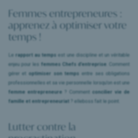
Femmes entrepreneures :
apprenez à optimiser votre
temps !
Le
rapport au temps
est une discipline et un véritable
enjeu pour les
femmes Chefs d’entreprise
. Comment
gérer et
optimiser son temps
entre ses obligations
professionnelles et sa vie personnelle lorsqu’on est une
femme entrepreneure
? Comment
concilier vie de
famille et entrepreneuriat
? elleboss fait le point.
Lutter contre la