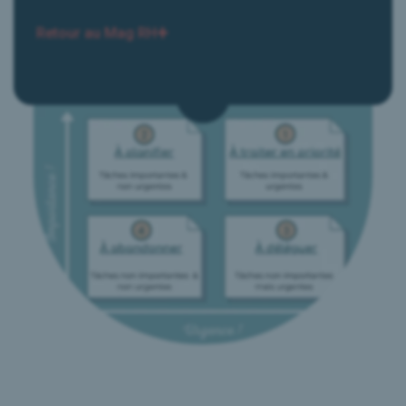
Le Mag RH
Retour au Mag RH
Presse & Médias
Nous contacter
Réserver mon Diagnostic