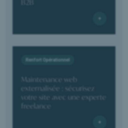
B2B
Renfort Opérationnel
Maintenance web
externalisée : sécurisez
votre site avec une experte
freelance