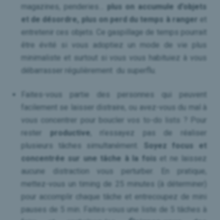
magazines, penderies…
plus on accumule d’objets
et de désordre, plus on perd du temps à ranger
et
entretenir ces objets. Ce gaspillage de temps pourrait
être évité si vous adoptiez un mode de vie plus
minimaliste et surtout si vous vous habituiez à vous
débarrasser régulièrement du superflu.
Faites-vous partie des personnes qui peuvent
facilement se laisser distraire, ou avez-vous du mal à
vous concentrer pour boucler vos to-do lists ? Pour
rester
productive
, n’essayez pas de réaliser
plusieurs tâches simultanément.
Soyez focus et
concentrée sur une tâche à la fois
et ne laissez
aucune distraction vous perturber. En pratique,
mettez-vous un timing de 25 minutes (à déterminer)
pour accomplir chaque tâche et entrecoupez de mini
pauses de 5 min. Faites-vous une liste de 5 tâches à