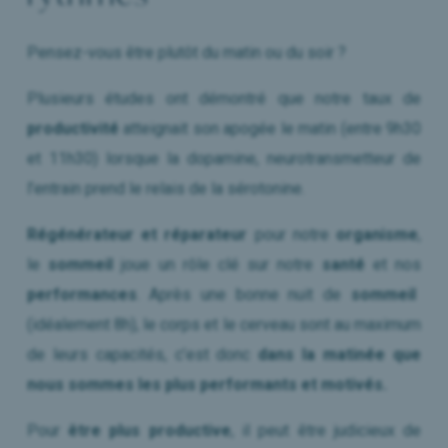
Pensez-vous être plutôt du matin ou du soir ?
Plusieurs études ont démontré que notre taux de
productivité
atteignait son apogée le matin (entre 9h30
et 11h30) lorsque la dopamine, neurotransmetteur de
l’entrain prend le relais de la sérotonine.
Régénérateur et réparateur
pour notre
organisme
,
le
sommeil
joue un rôle clé sur notre
santé
et nos
performances
. Après une bonne nuit de
sommeil
(idéalement 8h), le corps et le cerveau sont au maximum
de leurs capacités, c’est donc
dans la matinée que
nous sommes les plus performants et motivés.
Pour
être plus productive
, il peut être judicieux de