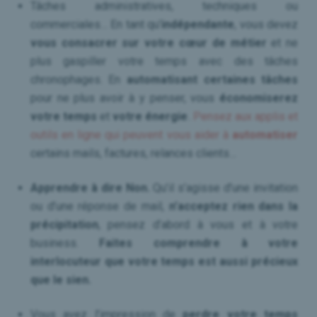
Tâches administratives, techniques ou
commerciales… En tant qu’
indépendante
, vous devez
vous consacrer sur votre cœur de métier
et ne
plus gaspiller votre temps avec des tâches
chronophages. En
automatisant certaines tâches
pour ne plus avoir à y penser, vous
économiserez
votre temps
et
votre énergie
.
Pensez aux applis et
outils en ligne qui peuvent vous aider à
automatiser
certains mails, factures, relances clients…
Apprendre à dire Non.
Qu’il s’agisse d’une invitation
ou d’une réponse de mail,
n’acceptez rien dans la
précipitation
, pensez d’abord à vous et à votre
business.
Faites comprendre à votre
interlocuteur que votre temps est aussi précieux
que le sien.
Vous avez l’impression de
perdre votre temps