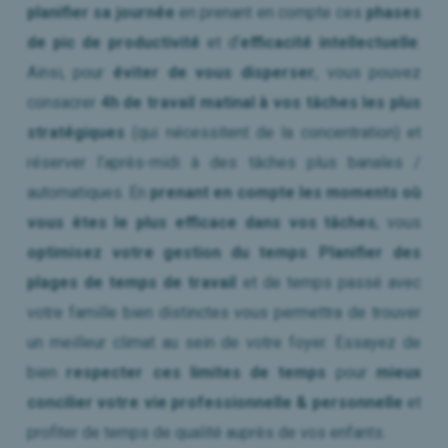
planifier sa journée
en prenant en compte ces
phases
de pic de productivité
et d’
efficacité intellectuelle
.
Ainsi, pour
éviter de vous disperser
, vous pouvez
consacrer
4h de travail matinal à vos tâches les plus
stratégiques
(qui nécessitent de la concentration) et
réserver l’après-midi à des tâches plus banales /
automatiques. En
prenant en compte les moments où
vous êtes le plus efficace dans vos tâches
, vous
optimisez votre gestion du temps
.
Planifier des
plages de temps de travail
et de temps passé avec
votre famille bien distinctes vous permettra de trouver
un meilleur climat au sein de votre foyer. Essayez de
bien
respecter ces limites de temps
pour
mieux
concilier votre vie professionnelle & personnelle
et
profiter de temps de qualité auprès de vos enfants.