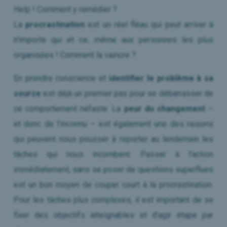
Help ! Comment y remédier ?
La
procrastination
est un réel fléau qui peut arriver à
n’importe qui et ce, même aux personnes les plus
organisées ! Comment la vaincre ?
En prendre conscience et
identifier le problème à sa
source
est déjà un premier pas pour se débarrasser de
ce comportement néfaste. La
peur du changement
–
et donc de l’inconnu – est également une des raisons
qui peuvent nous pousser à reporter au lendemain les
tâches qui nous incombent. Passer à l’action
immédiatement, sans se poser de questions superflues
est un bon moyen de couper court à la procrastination.
Pour les tâches plus complexes, il est important de se
fixer des objectifs atteignables et d’agir étape par