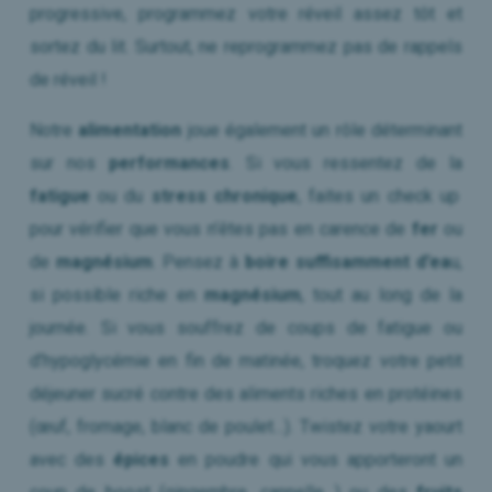
progressive, programmez votre réveil assez tôt et
sortez du lit. Surtout, ne reprogrammez pas de rappels
de réveil !
Notre
alimentation
joue également un rôle déterminant
sur nos
performances
. Si vous ressentez de la
fatigue
ou du
stress chronique
, faites un check up
pour vérifier que vous n’êtes pas en carence de
fer
ou
de
magnésium
. Pensez à
boire suffisamment d’ea
u,
si possible riche en
magnésium
, tout au long de la
journée. Si vous souffrez de coups de fatigue ou
d’hypoglycémie en fin de matinée, troquez votre petit
déjeuner sucré contre des aliments riches en protéines
(œuf, fromage, blanc de poulet…). Twistez votre yaourt
avec des
épices
en poudre qui vous apporteront un