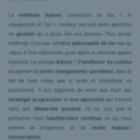
La
méthode Kaïzen
, contraction de Kaï = le
changement et Zen = meilleur, est une autre approche
de
gestion
qui a aussi fait ses preuves. Plus qu’une
méthode, c’est une véritable
philosophie de vie
née au
Japon à l’ère industrielle, juste après la seconde guerre
mondiale. Le principe
Kaïzen
?
S’améliorer en continu
en opérant de
petits changements quotidiens
, dans le
but de faire mieux que la veille et d’améliorer sa
productivité. Il est important de noter que c’est une
stratégie progressive
et
non agressive
qui s’inscrit
dans une
démarche positive
. On ne vise pas la
perfection mais
l’amélioration continue
, ce qui nous
permet de progresser et de
rester toujours
concurrentiel
.