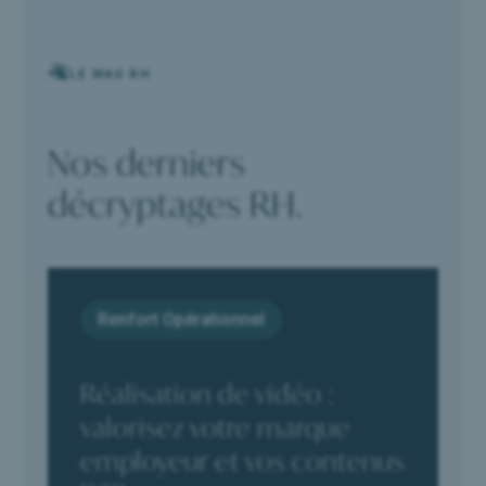
LE MAG RH
Nos derniers
décryptages RH.
Renfort Opérationnel
Réalisation de vidéo :
valorisez votre marque
employeur et vos contenus