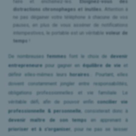
faire et enchaînez-les.
Éloignez-vous des
distractions chronophages et inutiles.
Attention à
ne pas dégainer votre téléphone à chacune de vos
pauses, en plus de vous asséner de notifications
intempestives, le portable est un véritable
voleur de
temps
!
De nombreuses
femmes
font le choix de
devenir
entrepreneure
pour gagner en
équilibre de vie
et
définir elles-mêmes leurs
horaires
… Pourtant, elles
doivent constamment jongler entre responsabilités,
obligations professionnelles et vie familiale. Le
véritable défi, afin de pouvoir enfin
concilier vie
professionnelle & personnelle
, consisterait donc à
devenir maître de son temps
en apprenant à
prioriser et à s’organiser
, pour ne pas se laisser