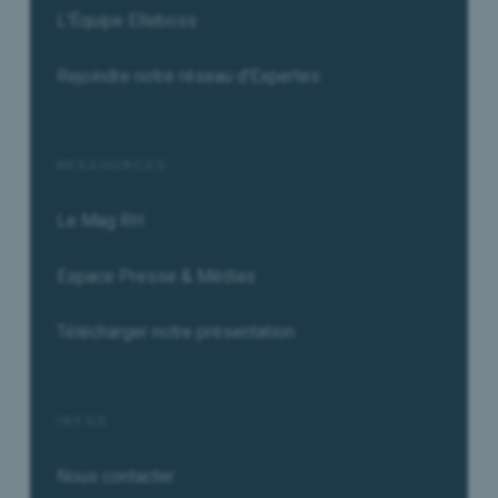
L'Équipe Elleboss
Rejoindre notre réseau d'Expertes
RESSOURCES
Le Mag RH
Espace Presse & Médias
Télécharger notre présentation
INFOS
Nous contacter