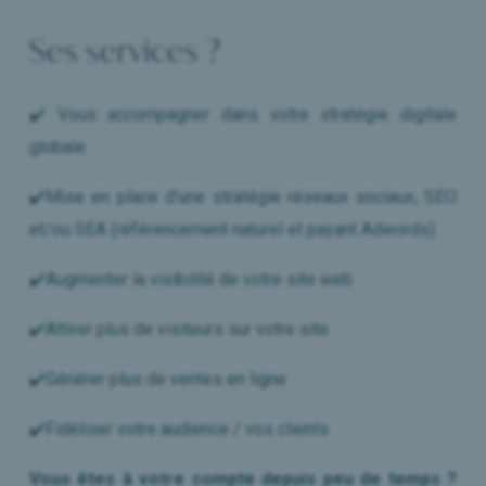
Ses services ?
✔️ Vous accompagner dans votre stratégie digitale
globale
✔️Mise en place d’une stratégie réseaux sociaux, SEO
et/ou SEA (référencement naturel et payant Adwords)
✔️Augmenter la visibilité de votre site web
✔️Attirer plus de visiteurs sur votre site
✔️Générer plus de ventes en ligne
✔️Fidéliser votre audience / vos clients
Vous êtes à votre compte depuis peu de temps ?