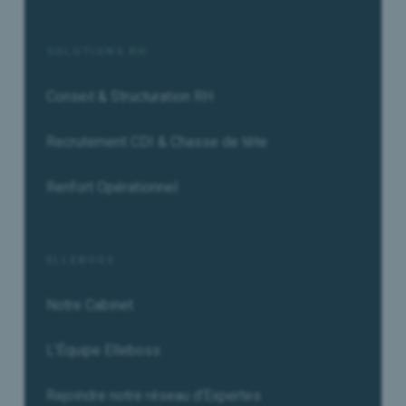
SOLUTIONS RH
Conseil & Structuration RH
Recrutement CDI & Chasse de tête
Renfort Opérationnel
ELLEBOSS
Notre Cabinet
L'Équipe Elleboss
Rejoindre notre réseau d'Expertes