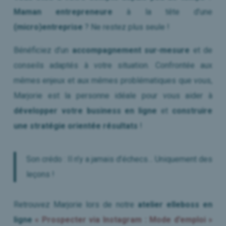
Maman entrepreneure
à la tête d’une
(micro)entreprise
? Ne restez plus seule !
Bénéficiez d’un
accompagnement sur-mesure
et de
conseils adaptés à votre situation. Confrontée aux
mêmes enjeux et aux mêmes problématiques que vous,
Marjorie est la personne idéale pour vous aider à
développer votre business en ligne
et
construire
une stratégie orientée résultats
!
Son crédo : Il n’y a jamais d’échecs… Uniquement des
leçons !
Retrouvez Marjorie lors de notre
atelier elleboss en
ligne
« Prospecter via Instagram : Mode d’emploi »