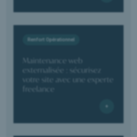
Renfort Opérationnel
Maintenance web
externalisée : sécurisez
votre site avec une experte
freelance