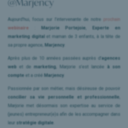
@Marjency
Aujourd’hui, focus sur l’intervenante de notre
prochain
webinaire
:
Marjorie Portejoie
,
Experte en
marketing digital
et maman de 3 enfants, à la tête de
sa propre agence,
Marjency
.
Après plus de 10 années passées auprès d’
agences
web
et de
marketing
, Marjorie s’est lancée
à son
compte
et a créé
Marjency
.
Passionnée par son métier, mais désireuse de pouvoir
concilier sa vie personnelle et professionnelle
,
Marjorie met désormais son expertise au service de
(jeunes) entrepreneur(e)s afin de les accompagner dans
leur
stratégie digitale
.