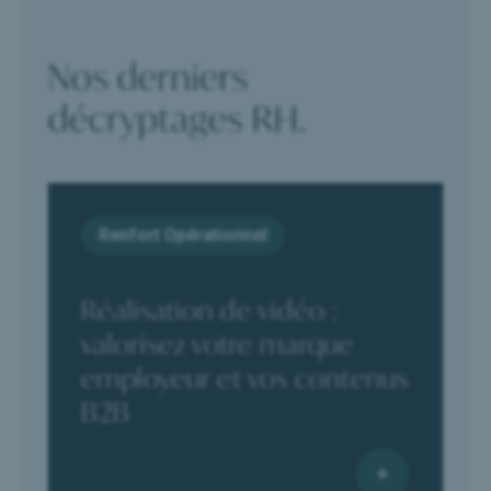
Nos derniers
décryptages RH.
Renfort Opérationnel
Réalisation de vidéo :
valorisez votre marque
employeur et vos contenus
B2B