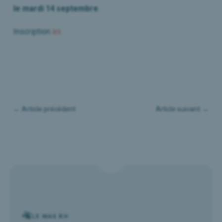
le mardi 14 septembre
.
Inscription
ici
.
←
Article précédent
Article suivant
→
LE MAG RH