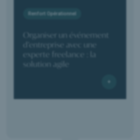
Renfort Opérationnel
Organiser un événement
d’entreprise avec une
experte freelance : la
solution agile