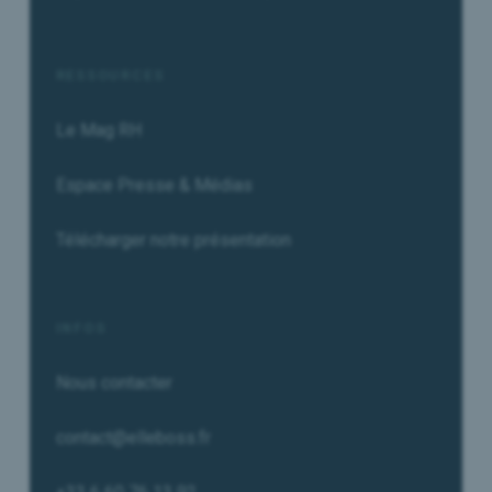
RESSOURCES
Le Mag RH
Espace Presse & Médias
Télécharger notre présentation
INFOS
Nous contacter
contact@elleboss.fr