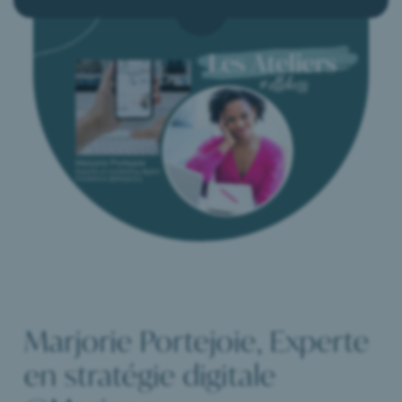
Le Mag RH
Presse & Médias
Nous contacter
Réserver mon Diagnostic
Marjorie Portejoie, Experte
en stratégie digitale