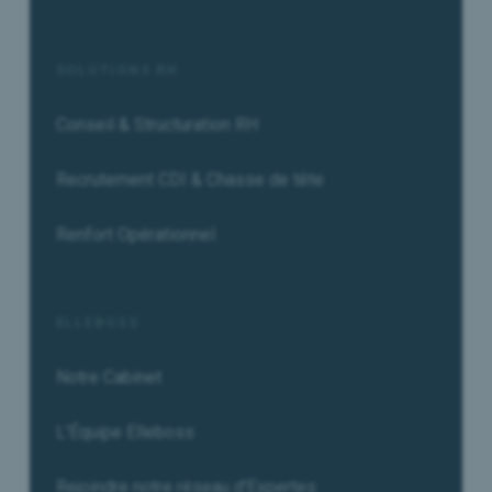
SOLUTIONS RH
Conseil & Structuration RH
Recrutement CDI & Chasse de tête
Renfort Opérationnel
ELLEBOSS
Notre Cabinet
L'Équipe Elleboss
Rejoindre notre réseau d'Expertes