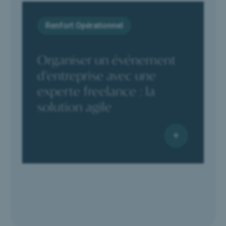
Renfort Opérationnel
Organiser un événement
d’entreprise avec une
experte freelance : la
solution agile