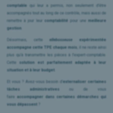
comptable
qui leur a permis, non seulement d’être
accompagnés tout au long de ce contrôle, mais aussi de
remettre à jour leur
comptabilité
pour une
meilleure
gestion
.
Désormais, cette
ellebosseuse
expérimentée
accompagne cette TPE chaque mois
, il ne reste ainsi
plus qu’à transmettre les pièces à l’expert-comptable.
Cette
solution est parfaitement adaptée à leur
situation et à leur budget
.
Et vous ? Avez-vous besoin d’
externaliser certaines
tâches administratives
ou de vous
faire
accompagner dans certaines démarches qui
vous dépassent
?