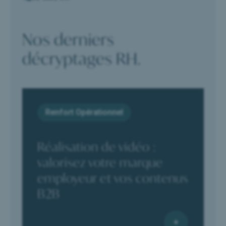
Nos derniers
décryptages RH.
Renfort Opérationnel
Réalisation de vidéo :
valorisez votre marque
employeur et vos contenus
B2B