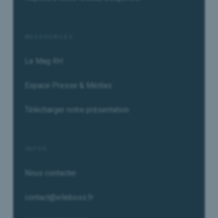
RESSOURCES
Le Mag RH
Espace Presse & Médias
Télécharger notre présentation
INFOS
Nous contacter
contact@elleboss.fr