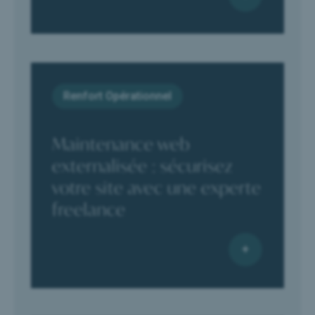
Renfort Opérationnel
Maintenance web
externalisée : sécurisez
votre site avec une experte
freelance