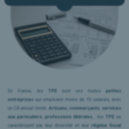
Le Mag RH
Presse & Médias
Nous contacter
Réserver mon Diagnostic
En France, les
TPE
sont ces toutes
petites
entreprises
qui emploient moins de 10 salariés, avec
un CA annuel limité.
Artisans
,
commerçants
,
services
aux particuliers
,
professions libérales
… les
TPE
se
caractérisent par leur diversité et leur
régime fiscal