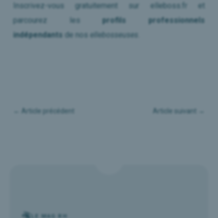
Inscrivez-vous gratuitement sur elleboss.fr et
parcourez les
profils professionnels
indépendants
de nos
ellebosseuses
.
←
Article précédent
Article suivant
→
LE MAG RH