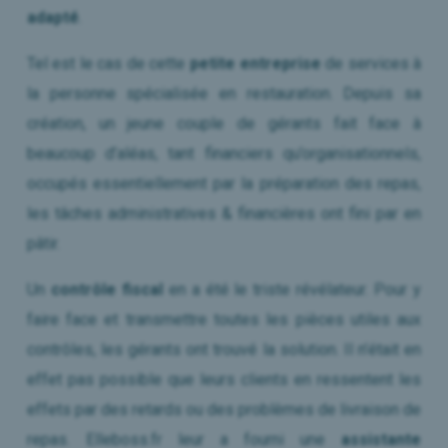
adapté
.
Tel est le cas de cette
petite entreprise
de services à
la personne spécialisée en restauration. Depuis sa
création, un jeune couple de gérants fait face à
beaucoup d’aléas, tant financiers qu’organisationnels,
occupés essentiellement par la préparation des repas,
les tâches administratives & financières ont fini par en
pâtir.
Un
contrôle fiscal
en a été le triste révélateur. Pour y
faire face et transmettre toutes les pièces utiles aux
contrôles, les gérants ont trouvé la solution. Il n’était en
effet pas possible que leurs clients en ressentent les
effets par des retards ou des problèmes de livraison de
repas. Elleboss.fr leur a fourni une
assistante