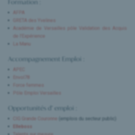
Formation :
AFPA
GRETA des Yvelines
Académie de Versailles pôle Validation des Acquis
de l’Expérience
La Manu
Accompagnement Emploi :
APEC
Envol78
Force femmes
Pôle Emploi Versailles
Opportunités d’ emploi :
CIG Grande Couronne
(emplois du secteur public)
Elleboss
Talents sur mesure