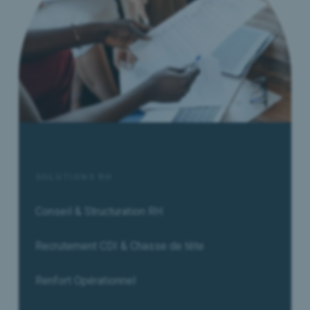
SOLUTIONS RH
Conseil & Structuration RH
Recrutement CDI & Chasse de tête
Renfort Opérationnel