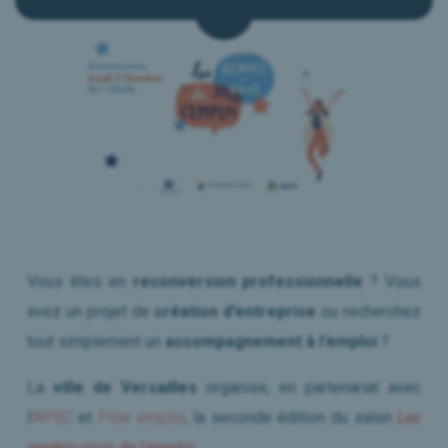
Le Mag RH
Presse & Médias
Nous contacter
Réserver mon Diagnostic
Vous êtes en
reconversion professionnelle
? Vous
avez un projet de
création d’entreprise
ou recherchez
tout simplement un
accompagnement à l’emploi
?
La
ville de Versailles
organise, en partenariat avec
l’
APEC
et
Pôle emploi
, la seconde édition du salon
Les
rendez-vous de l’emploi
.