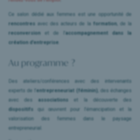
Ce salon dédié aux femmes est une opportunité de
rencontres
avec des acteurs de la
formation
, de la
reconversion
et de l’
accompagnement dans la
création d’entreprise
.
Au programme ?
Des ateliers/conférences avec des intervenants
experts de l’
entrepreneuriat (féminin)
, des échanges
avec des
associations
et la découverte des
dispositifs
qui œuvrent pour l’émancipation et la
valorisation des femmes dans le paysage
entrepreneurial.