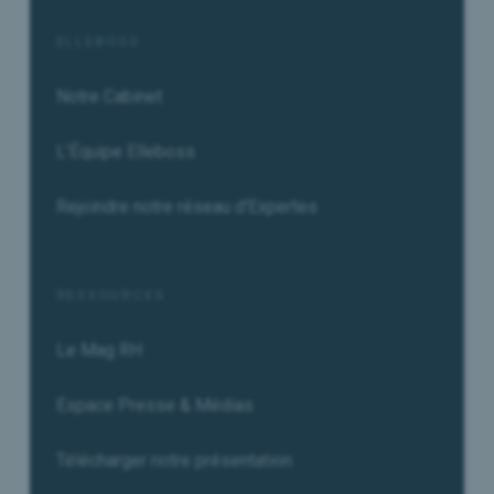
ELLEBOSS
Notre Cabinet
L'Équipe Elleboss
Rejoindre notre réseau d'Expertes
RESSOURCES
Le Mag RH
Espace Presse & Médias
Télécharger notre présentation