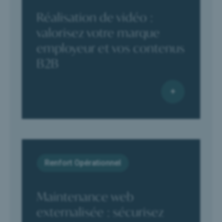
Réalisation de vidéo :
valorisez votre marque
employeur et vos contenus
B2B
Renfort Opérationnel
Maintenance web
externalisée : sécurisez