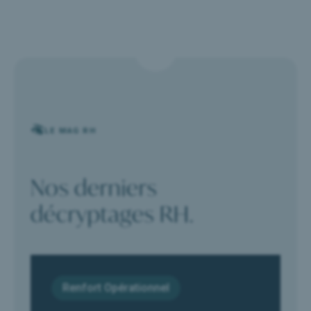
LE MAG RH
Nos derniers
décryptages RH.
Renfort Opérationnel