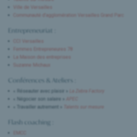
Ville de Versailles
Communauté d’agglomération Versailles Grand Parc
Entrepreneuriat :
CCI Versailles
Femmes Entrepreneures 78
La Maison des entreprises
Suzanne Michaux
Conférences & Ateliers :
« Réseauter avec plaisir »
La Zebra Factory
« Négocier son salaire »
APEC
« Travailler autrement »
Talents sur mesure
Flash coaching :
EMCC