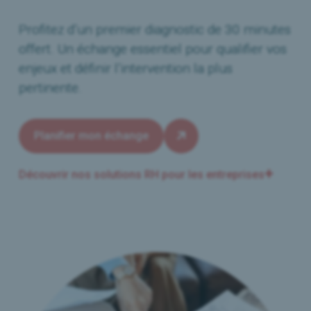
Profitez d’un premier diagnostic de 30 minutes
offert. Un échange essentiel pour qualifier vos
enjeux et définir l’intervention la plus
pertinente.
Planifier mon échange
Découvrir nos solutions RH pour les entreprises