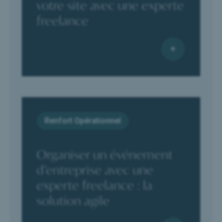
votre site avec une experte
freelance
Renfort Opérationnel
Organiser un événement
d’entreprise avec une
experte freelance : la
solution agile