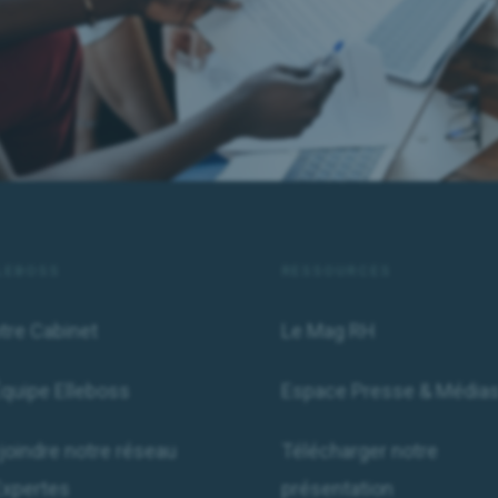
LEBOSS
RESSOURCES
tre Cabinet
Le Mag RH
Équipe Elleboss
Espace Presse & Média
joindre notre réseau
Télécharger notre
Expertes
présentation