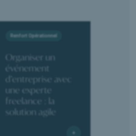
Renfort Opérationnel
Organiser un
événement
d’entreprise avec
une experte
freelance : la
solution agile