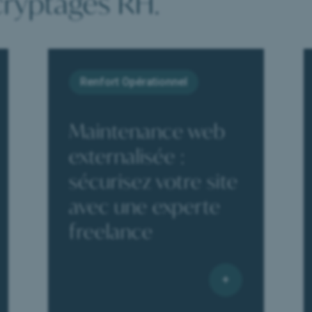
cryptages RH.
Renfort Opérationnel
Maintenance web
externalisée :
sécurisez votre site
avec une experte
freelance