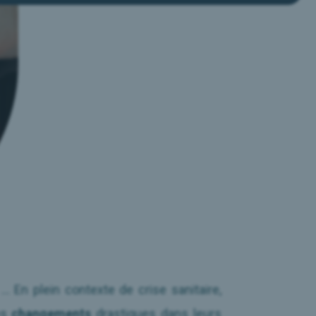
… En plein contexte de crise sanitaire,
es
changements
drastiques dans leurs