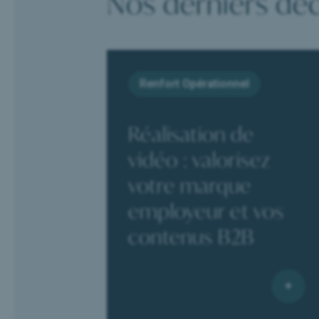
Nos derniers dé
Renfort Opérationnel
Réalisation de
vidéo : valorisez
votre marque
employeur et vos
contenus B2B