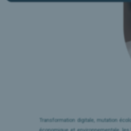
L’Équipe Elleboss
Rejoindre notre réseau d’Expertes
RESSOURCES
Le Mag RH
Presse & Médias
Télécharger notre présentation
Transformation digitale, mutation écol
économique et environnementale, le