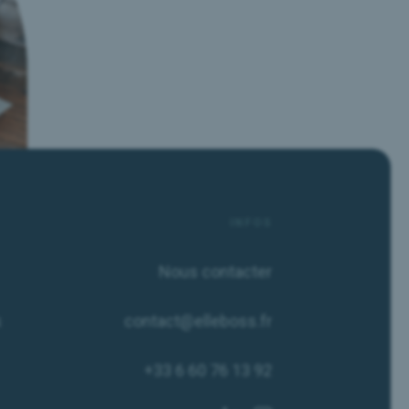
INFOS
Nous contacter
s
contact@elleboss.fr
+33 6 60 76 13 92