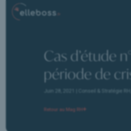
Cas d’étude n°
SOLUTIONS RH
période de cri
Conseil & Structuration RH
Recrutement & Chasse de tête
Juin 28, 2021
|
Conseil & Stratégie RH
Renfort Opérationnel
Retour au Mag RH
ELLEBOSS
Notre Cabinet