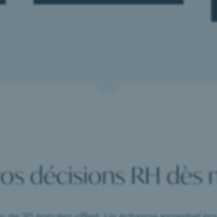
vos décisions RH dès 
c de 30 minutes offert. Un échange essentiel pour