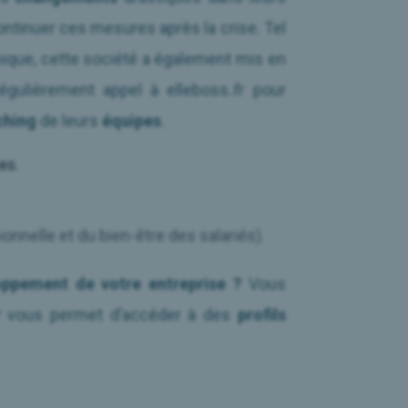
continuer ces mesures après la crise. Tel
mique, cette société a également mis en
égulièrement appel à
elleboss
.fr
pour
ching
de leurs
équipes
.
es
.
ionnelle et du bien-être des salariés).
ppement de votre entreprise ?
Vous
r
vous permet d’accéder à des
profils