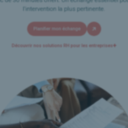
l’intervention la plus pertinente.
Planifier mon échange
Découvrir nos solutions RH pour les entreprises