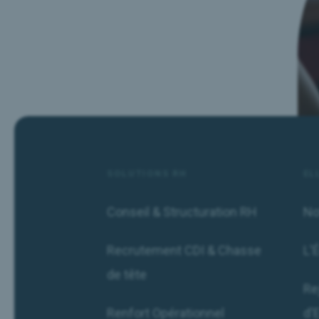
SOLUTIONS RH
EL
Conseil & Structuration RH
No
Recrutement CDI & Chasse
L'
de tête
Re
Renfort Opérationnel
d'