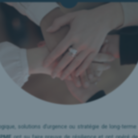
ogique, solutions d’urgence ou stratégie de long-terme 
s
PME
ont su faire preuve de résilience et ont opéré d