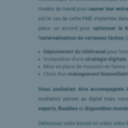
modes de travail pour
sauver leur entr
est le cas de cette PME implantée dans
place un accord pour
optimiser le b
l’
externalisation de certaines tâches
(
Déploiement du télétravail
pour l’en
Instauration d’une
stratégie digitale
.
Mise en place de mesures en faveur
Choix d’un
management bienveillan
Vous souhaitez être accompagnée lo
souhaitez passer au digital mais vo
experts
,
flexibles
et
disponibles immé
Définissez votre besoin et créez votre 