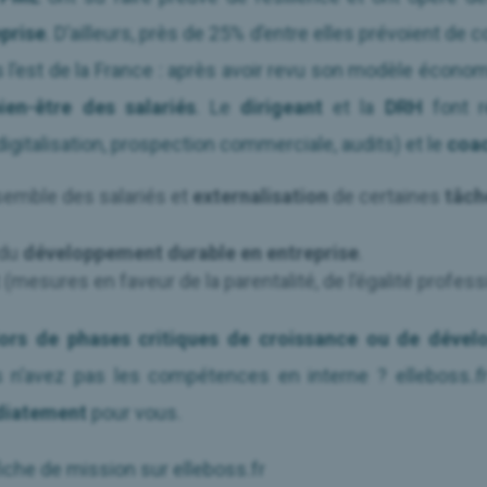
eprise
. D’ailleurs, près de 25% d’entre elles prévoient de 
 l’est de la France : après avoir revu son modèle écono
ien-être des salariés
. Le
dirigeant
et la
DRH
font r
digitalisation, prospection commerciale, audits) et le
coa
semble des salariés et
externalisation
de certaines
tâch
 du
développement durable en entreprise
.
t
(mesures en faveur de la parentalité, de l’égalité profess
rs de phases critiques de croissance ou de dévelo
us n’avez pas les compétences en interne ?
elleboss
.f
diatement
pour vous.
fiche de mission sur elleboss.fr